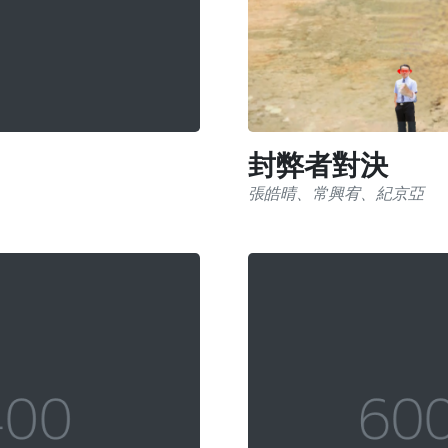
封弊者對決
張皓晴、常興宥、紀京亞